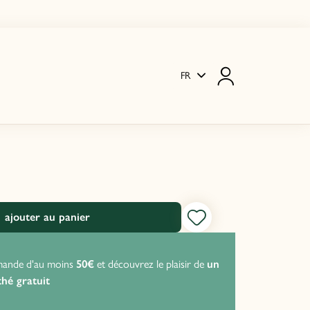
FR
ajouter au panier
mande d'au moins
50€
et découvrez le plaisir de
un
P
thé gratuit
s