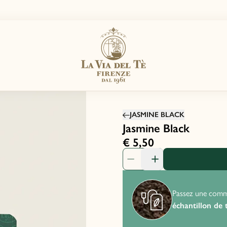
JASMINE BLACK
Jasmine Black
€ 5,50
quantité de produit: 1
Passez une com
échantillon de 