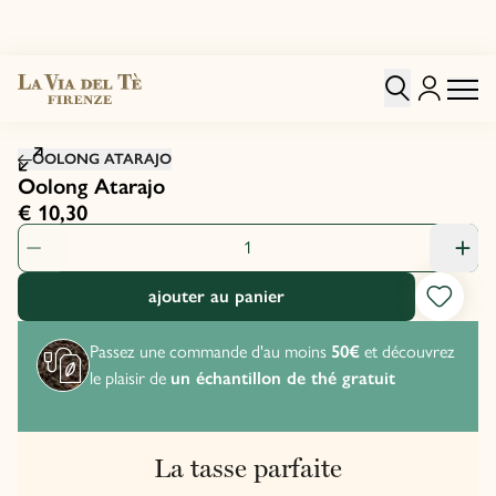
Cliquez pour agrandir
OOLONG ATARAJO
Oolong Atarajo
€ 10,30
quantité de produit: 1
ajouter au panier
Passez une commande d'au moins
50€
et découvrez
le plaisir de
un échantillon de thé gratuit
La tasse parfaite